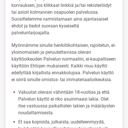
korvauksen, jos klikkaat linkkiä ja/tai rekisteröidyt
tai asioit kolmannen osapuolen palvelussa.
Suosittelemme varmistamaan aina ajantasaiset
ehdot ja tiedot suoraan kyseiseltä
palveluntarjoajalta.
Myönnämme sinulle henkilökohtaisen, rajoitetun, ei-
yksinomaisen ja peruutettavissa olevan
käyttöoikeuden Palvelun normaaliin, ei-kaupalliseen
käyttöön Ehtojen mukaisesti. Kaikki muu käyttö
edellyttää kirjallista ennakkolupaa. Palvelun käyttö
ei siirrä sinulle omistus- tai immateriaalioikeuksia.
Vakuutat olevasi vähintään 18-vuotias ja että
Palvelun käyttö ei riko asuinmaasi lakia. Olet
itse vastuussa paikallisten lakien ja määräysten
noudattamisesta.
Et saa kopioida, julkaista, uudelleenmyydä,