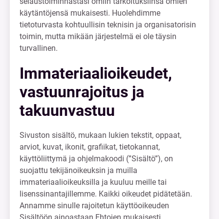
selaustoiminnastasi omiin tarkoituksiinsa omien
käytäntöjensä mukaisesti. Huolehdimme
tietoturvasta kohtuullisin teknisin ja organisatorisin
toimin, mutta mikään järjestelmä ei ole täysin
turvallinen.
Immateriaalioikeudet,
vastuunrajoitus ja
takuunvastuu
Sivuston sisältö, mukaan lukien tekstit, oppaat,
arviot, kuvat, ikonit, grafiikat, tietokannat,
käyttöliittymä ja ohjelmakoodi (”Sisältö”), on
suojattu tekijänoikeuksin ja muilla
immateriaalioikeuksilla ja kuuluu meille tai
lisenssinantajillemme. Kaikki oikeudet pidätetään.
Annamme sinulle rajoitetun käyttöoikeuden
Sisältöön ainoastaan Ehtojen mukaisesti.