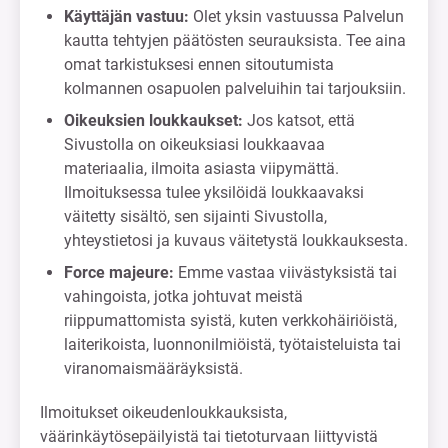
Käyttäjän vastuu:
Olet yksin vastuussa Palvelun
kautta tehtyjen päätösten seurauksista. Tee aina
omat tarkistuksesi ennen sitoutumista
kolmannen osapuolen palveluihin tai tarjouksiin.
Oikeuksien loukkaukset:
Jos katsot, että
Sivustolla on oikeuksiasi loukkaavaa
materiaalia, ilmoita asiasta viipymättä.
Ilmoituksessa tulee yksilöidä loukkaavaksi
väitetty sisältö, sen sijainti Sivustolla,
yhteystietosi ja kuvaus väitetystä loukkauksesta.
Force majeure:
Emme vastaa viivästyksistä tai
vahingoista, jotka johtuvat meistä
riippumattomista syistä, kuten verkkohäiriöistä,
laiterikoista, luonnonilmiöistä, työtaisteluista tai
viranomaismääräyksistä.
Ilmoitukset oikeudenloukkauksista,
väärinkäytösepäilyistä tai tietoturvaan liittyvistä