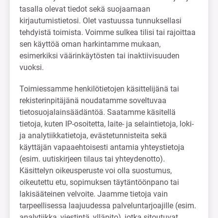
tasalla olevat tiedot sekä suojaamaan
kirjautumistietosi. Olet vastuussa tunnuksellasi
tehdyistä toimista. Voimme sulkea tilisi tai rajoittaa
sen käyttöä oman harkintamme mukaan,
esimerkiksi väärinkäytösten tai inaktiivisuuden
vuoksi.
Toimiessamme henkilötietojen käsittelijänä tai
rekisterinpitäjänä noudatamme soveltuvaa
tietosuojalainsäädäntöä. Saatamme käsitellä
tietoja, kuten IP-osoitetta, laite- ja selain­tietoja, loki-
ja analytiikkatietoja, evästetunnisteita sekä
käyttäjän vapaaehtoisesti antamia yhteystietoja
(esim. uutiskirjeen tilaus tai yhteydenotto).
Käsittelyn oikeusperuste voi olla suostumus,
oikeutettu etu, sopimuksen täytäntöönpano tai
lakisääteinen velvoite. Jaamme tietoja vain
tarpeellisessa laajuudessa palveluntarjoajille (esim.
analytiikka, viestintä, ylläpito), jotka sitoutuvat