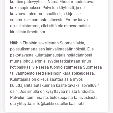
kohtien pätevyyteen. Nämä Ehdot muodostavat
koko sopimuksen Palvelun käytöstä, ja ne
korvaavat aiemmat suulliset ja kirjalliset
sopimukset samasta aiheesta. Emme luovu
oikeuksistamme, ellei siitä ole nimenomaista
kirjallista ilmoitusta.
Näihin Ehtoihin sovelletaan Suomen lakia,
poissulkematta sen lainvalintasäännöksiä. Ellei
pakottavasta kuluttajansuojalainsäädännöstä
muuta johdu, erimielisyydet ratkaistaan sinun
kotipaikkasi yleisessä tuomioistuimessa Suomessa
tai vaihtoehtoisesti Helsingin käräjäoikeudessa.
Kuluttajalla on oikeus saattaa asia myös
kuluttajariitalautakunnan käsiteltäväksi soveltuvin
osin. Jos sinulla on kysyttävää näistä Ehdoista,
Palvelun toiminnasta, tietosuojasta tai evästeistä,
ota yhteyttä:
info@kaikki-euteller-kasinot.fi
.