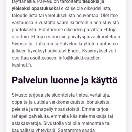
täyttäneille. Palvelu on tarkoitettu
tiedoksi ja
yleiseksi opastukseksi
eikä se ole oikeudellista,
taloudellista tai verotuksellista neuvontaa. Olet itse
vastuussa Sivustolta saamiisi tietoihin perustuvista
päätöksistä. Pidätämme oikeuden päivittää Ehtoja
ajoittain. Ehtojen viimeisin päivityspäivä ilmoitetaan
Sivustolla. Jatkamalla Palvelun käyttöä muutosten
jälkeen hyväksyt päivitetyt Ehdot. Kysymykset voit
osoittaa osoitteeseen:
info@kaikki-euteller-
kasinot.fi
.
Palvelun luonne ja käyttö
Sivusto tarjoaa yleisluontoista tietoa, vertailuja,
oppaita ja uutisia verkkomaksuista, bonuksista,
peleistä ja rahapeliympäristöistä. Emme tarjoa
rahapelipalveluita, emmekä käsittele maksuja tai
asiakasvaroja. Sivustolla voi olla mainontaa tai
kaupallisia yhteyksiä. Saatamme saada