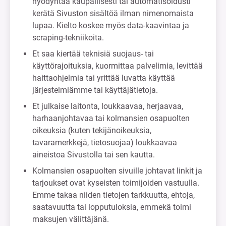
hyödyntää kaupallisesti tai automatisoidusti
kerätä Sivuston sisältöä ilman nimenomaista
lupaa. Kielto koskee myös data-kaavintaa ja
scraping-tekniikoita.
Et saa kiertää teknisiä suojaus- tai
käyttörajoituksia, kuormittaa palvelimia, levittää
haittaohjelmia tai yrittää luvatta käyttää
järjestelmiämme tai käyttäjätietoja.
Et julkaise laitonta, loukkaavaa, herjaavaa,
harhaanjohtavaa tai kolmansien osapuolten
oikeuksia (kuten tekijänoikeuksia,
tavaramerkkejä, tietosuojaa) loukkaavaa
aineistoa Sivustolla tai sen kautta.
Kolmansien osapuolten sivuille johtavat linkit ja
tarjoukset ovat kyseisten toimijoiden vastuulla.
Emme takaa niiden tietojen tarkkuutta, ehtoja,
saatavuutta tai lopputuloksia, emmekä toimi
maksujen välittäjänä.