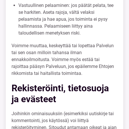
Vastuullinen pelaaminen: jos päätät pelata, tee
se harkiten. Aseta rajoja, vältä velaksi
pelaamista ja hae apua, jos toiminta ei pysy
hallinnassa. Pelaamiseen liittyy aina
taloudellisen menetyksen riski.
Voimme muuttaa, keskeyttää tai lopettaa Palvelun
tai sen osan milloin tahansa ilman
ennakkoilmoitusta. Voimme myös estää tai
rajoittaa pääsyn Palveluun, jos epäilemme Ehtojen
rikkomista tai haitallista toimintaa.
Rekisteröinti, tietosuoja
ja evästeet
Joihinkin ominaisuuksiin (esimerkiksi uutiskirje tai
kommentointi, jos käytössä) voi liittyä
rekisteröityminen. Sitoudut antamaan oikeat ja ajan