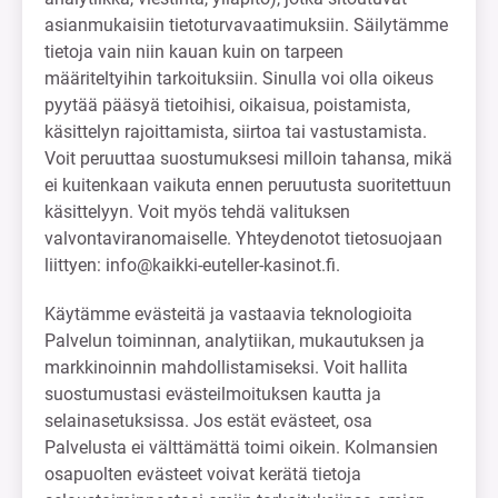
asianmukaisiin tietoturvavaatimuksiin. Säilytämme
tietoja vain niin kauan kuin on tarpeen
määriteltyihin tarkoituksiin. Sinulla voi olla oikeus
pyytää pääsyä tietoihisi, oikaisua, poistamista,
käsittelyn rajoittamista, siirtoa tai vastustamista.
Voit peruuttaa suostumuksesi milloin tahansa, mikä
ei kuitenkaan vaikuta ennen peruutusta suoritettuun
käsittelyyn. Voit myös tehdä valituksen
valvontaviranomaiselle. Yhteydenotot tietosuojaan
liittyen:
info@kaikki-euteller-kasinot.fi
.
Käytämme evästeitä ja vastaavia teknologioita
Palvelun toiminnan, analytiikan, mukautuksen ja
markkinoinnin mahdollistamiseksi. Voit hallita
suostumustasi evästeilmoituksen kautta ja
selainasetuksissa. Jos estät evästeet, osa
Palvelusta ei välttämättä toimi oikein. Kolmansien
osapuolten evästeet voivat kerätä tietoja