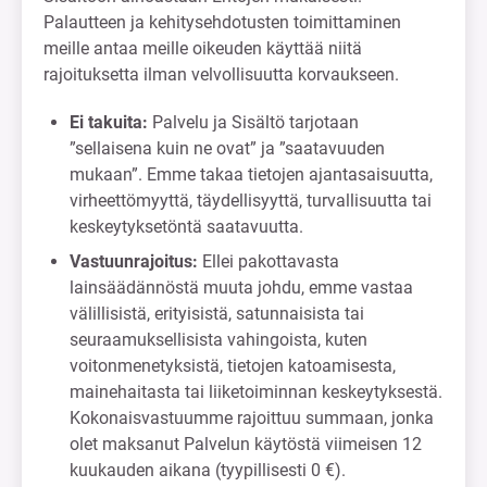
Palautteen ja kehitysehdotusten toimittaminen
meille antaa meille oikeuden käyttää niitä
rajoituksetta ilman velvollisuutta korvaukseen.
Ei takuita:
Palvelu ja Sisältö tarjotaan
”sellaisena kuin ne ovat” ja ”saatavuuden
mukaan”. Emme takaa tietojen ajantasaisuutta,
virheettömyyttä, täydellisyyttä, turvallisuutta tai
keskeytyksetöntä saatavuutta.
Vastuunrajoitus:
Ellei pakottavasta
lainsäädännöstä muuta johdu, emme vastaa
välillisistä, erityisistä, satunnaisista tai
seuraamuksellisista vahingoista, kuten
voitonmenetyksistä, tietojen katoamisesta,
mainehaitasta tai liiketoiminnan keskeytyksestä.
Kokonaisvastuumme rajoittuu summaan, jonka
olet maksanut Palvelun käytöstä viimeisen 12
kuukauden aikana (tyypillisesti 0 €).