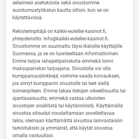
selaimesi asetuksista sekä sivustomme
suostumustyökalun kautta silloin, kun se on
käytettävissä.
Rekisterinpitäjä on kaikki-euteller-kasinot.fi,
yhteydenotto:
info@kaikki-euteller-kasinot.fi
.
Sivustomme on suunnattu täysi-ikäisille käyttäjille
Suomessa, ja se on luonteeltaan informatiivinen.
Emme tarjoa rahapelipalveluita emmekä toimi
maksupalvelun tarjoajana. Sivustolla voi olla
kumppanuuslinkkejä; voimme saada korvauksen,
jos siirryt kumppanin sivustolle tai teet siellä
toimenpiteen. Emme takaa tietojen oikeellisuutta tai
ajantasaisuutta, emmekä vastaa ulkoisten
sivustojen sisällöstä tai käytännöistä. Käyttämällä
sivustoa sitoudut noudattamaan sovellettavaa
lakia, olemaan käyttämättä sivustoa lainvastaisiin
tarkoituksiin ja ymmärrät, että käytät sivustoa
omalla vastuullasi.