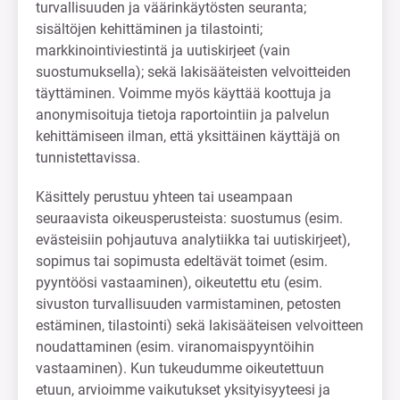
turvallisuuden ja väärinkäytösten seuranta;
sisältöjen kehittäminen ja tilastointi;
markkinointiviestintä ja uutiskirjeet (vain
suostumuksella); sekä lakisääteisten velvoitteiden
täyttäminen. Voimme myös käyttää koottuja ja
anonymisoituja tietoja raportointiin ja palvelun
kehittämiseen ilman, että yksittäinen käyttäjä on
tunnistettavissa.
Käsittely perustuu yhteen tai useampaan
seuraavista oikeusperusteista: suostumus (esim.
evästeisiin pohjautuva analytiikka tai uutiskirjeet),
sopimus tai sopimusta edeltävät toimet (esim.
pyyntöösi vastaaminen), oikeutettu etu (esim.
sivuston turvallisuuden varmistaminen, petosten
estäminen, tilastointi) sekä lakisääteisen velvoitteen
noudattaminen (esim. viranomaispyyntöihin
vastaaminen). Kun tukeudumme oikeutettuun
etuun, arvioimme vaikutukset yksityisyyteesi ja