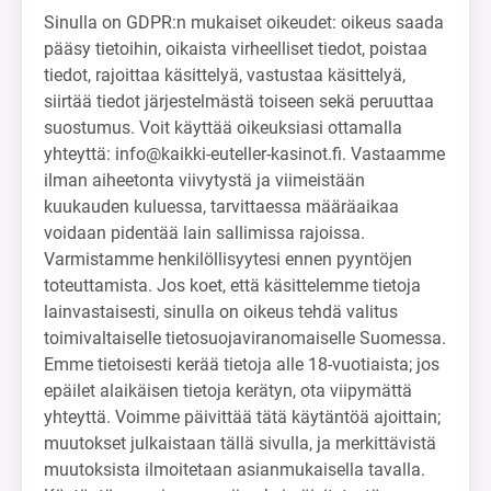
Sinulla on GDPR:n mukaiset oikeudet: oikeus saada
pääsy tietoihin, oikaista virheelliset tiedot, poistaa
tiedot, rajoittaa käsittelyä, vastustaa käsittelyä,
siirtää tiedot järjestelmästä toiseen sekä peruuttaa
suostumus. Voit käyttää oikeuksiasi ottamalla
yhteyttä:
info@kaikki-euteller-kasinot.fi
. Vastaamme
ilman aiheetonta viivytystä ja viimeistään
kuukauden kuluessa, tarvittaessa määräaikaa
voidaan pidentää lain sallimissa rajoissa.
Varmistamme henkilöllisyytesi ennen pyyntöjen
toteuttamista. Jos koet, että käsittelemme tietoja
lainvastaisesti, sinulla on oikeus tehdä valitus
toimivaltaiselle tietosuojaviranomaiselle Suomessa.
Emme tietoisesti kerää tietoja alle 18-vuotiaista; jos
epäilet alaikäisen tietoja kerätyn, ota viipymättä
yhteyttä. Voimme päivittää tätä käytäntöä ajoittain;
muutokset julkaistaan tällä sivulla, ja merkittävistä
muutoksista ilmoitetaan asianmukaisella tavalla.