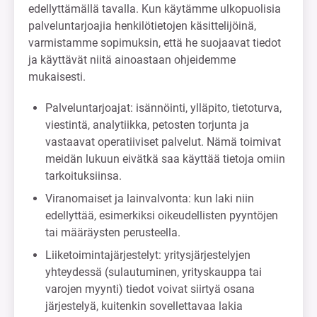
edellyttämällä tavalla. Kun käytämme ulkopuolisia
palveluntarjoajia henkilötietojen käsittelijöinä,
varmistamme sopimuksin, että he suojaavat tiedot
ja käyttävät niitä ainoastaan ohjeidemme
mukaisesti.
Palveluntarjoajat: isännöinti, ylläpito, tietoturva,
viestintä, analytiikka, petosten torjunta ja
vastaavat operatiiviset palvelut. Nämä toimivat
meidän lukuun eivätkä saa käyttää tietoja omiin
tarkoituksiinsa.
Viranomaiset ja lainvalvonta: kun laki niin
edellyttää, esimerkiksi oikeudellisten pyyntöjen
tai määräysten perusteella.
Liiketoimintajärjestelyt: yritysjärjestelyjen
yhteydessä (sulautuminen, yrityskauppa tai
varojen myynti) tiedot voivat siirtyä osana
järjestelyä, kuitenkin sovellettavaa lakia