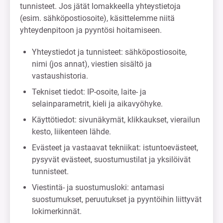
tunnisteet. Jos jätät lomakkeella yhteystietoja
(esim. sähköpostiosoite), käsittelemme niitä
yhteydenpitoon ja pyyntösi hoitamiseen.
Yhteystiedot ja tunnisteet: sähköpostiosoite,
nimi (jos annat), viestien sisältö ja
vastaushistoria.
Tekniset tiedot: IP-osoite, laite- ja
selainparametrit, kieli ja aikavyöhyke.
Käyttötiedot: sivunäkymät, klikkaukset, vierailun
kesto, liikenteen lähde.
Evästeet ja vastaavat tekniikat: istuntoevästeet,
pysyvät evästeet, suostumustilat ja yksilöivät
tunnisteet.
Viestintä- ja suostumusloki: antamasi
suostumukset, peruutukset ja pyyntöihin liittyvät
lokimerkinnät.