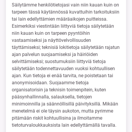
Säilytämme henkilötietojasi vain niin kauan kuin on
tarpeen tässä käytännössä kuvattuihin tarkoituksiin
tai lain edellyttämien määräaikojen puitteissa.
Esimerkiksi viestintään liittyviä tietoja säilytetään
niin kauan kuin on tarpeen pyyntöihin
vastaamiseksi ja näyttövelvollisuuden
täyttämiseksi; teknisiä lokitietoja säilytetään rajatun
ajan palvelun suojaamiseksi ja häiriöiden
selvittämiseksi; suostumuksiin liittyviä tietoja
säilytetään todennettavuuden vuoksi kohtuullisen
ajan. Kun tietoja ei enää tarvita, ne poistetaan tai
anonymisoidaan. Suojaamme tietoja
organisatorisin ja teknisin toimenpitein, kuten
pääsynhallinnalla, salauksella, tietojen
minimoinnilla ja säännöllisillä päivityksillä. Mikään
menetelmä ei ole täysin aukoton, mutta pyrimme
pitämään riskit kohtuullisina ja ilmoitamme
tietoturvaloukkauksista lain edellyttämällä tavalla.