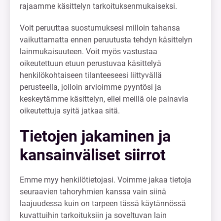
rajaamme käsittelyn tarkoituksenmukaiseksi.
Voit peruuttaa suostumuksesi milloin tahansa
vaikuttamatta ennen peruutusta tehdyn käsittelyn
lainmukaisuuteen. Voit myös vastustaa
oikeutettuun etuun perustuvaa käsittelyä
henkilökohtaiseen tilanteeseesi liittyvällä
perusteella, jolloin arvioimme pyyntösi ja
keskeytämme käsittelyn, ellei meillä ole painavia
oikeutettuja syitä jatkaa sitä.
Tietojen jakaminen ja
kansainväliset siirrot
Emme myy henkilötietojasi. Voimme jakaa tietoja
seuraavien tahoryhmien kanssa vain siinä
laajuudessa kuin on tarpeen tässä käytännössä
kuvattuihin tarkoituksiin ja soveltuvan lain