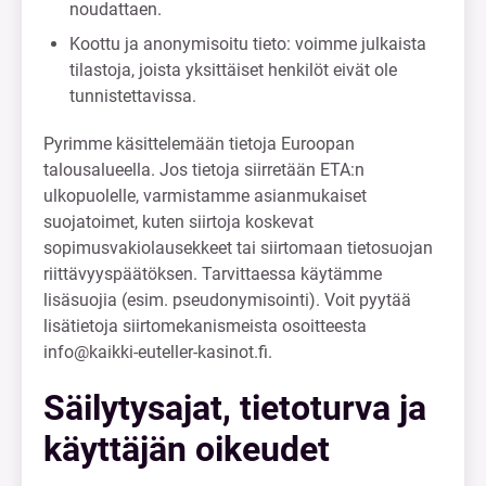
noudattaen.
Koottu ja anonymisoitu tieto: voimme julkaista
tilastoja, joista yksittäiset henkilöt eivät ole
tunnistettavissa.
Pyrimme käsittelemään tietoja Euroopan
talousalueella. Jos tietoja siirretään ETA:n
ulkopuolelle, varmistamme asianmukaiset
suojatoimet, kuten siirtoja koskevat
sopimusvakiolausekkeet tai siirtomaan tietosuojan
riittävyyspäätöksen. Tarvittaessa käytämme
lisäsuojia (esim. pseudonymisointi). Voit pyytää
lisätietoja siirtomekanismeista osoitteesta
info@kaikki-euteller-kasinot.fi
.
Säilytysajat, tietoturva ja
käyttäjän oikeudet